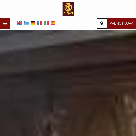
≡
PRENOTA ORA
HOME
POSIZIONE
ALLOGGIO
SERVIZI
GALLERIA FOTOGRAFICA
RICHIESTA
CONTATTI