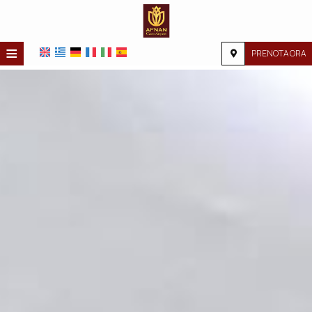
≡
PRENOTA ORA
HOME
POSIZIONE
ALLOGGIO
SERVIZI
GALLERIA FOTOGRAFICA
RICHIESTA
CONTATTI