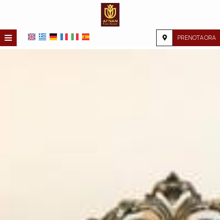
≡
PRENOTA ORA
HOME
POSIZIONE
ALLOGGIO
SERVIZI
GALLERIA FOTOGRAFICA
RICHIESTA
CONTATTI