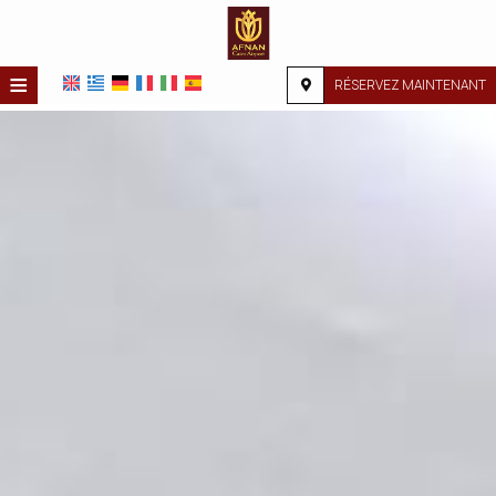
≡
RÉSERVEZ MAINTENANT
ACCUEIL
EMPLACEMENT
HÉBERGEMENT
INSTALLATIONS
GALERIE PHOTO
DEMANDE
CONTACT