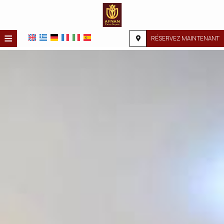
≡
RÉSERVEZ MAINTENANT
ACCUEIL
EMPLACEMENT
HÉBERGEMENT
INSTALLATIONS
GALERIE PHOTO
DEMANDE
CONTACT