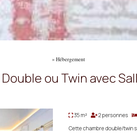
»
Hébergement
Double ou Twin avec Sall
35 m²
2 personnes
Cette chambre double/twin sp
d'une terrasse avec vue sur la