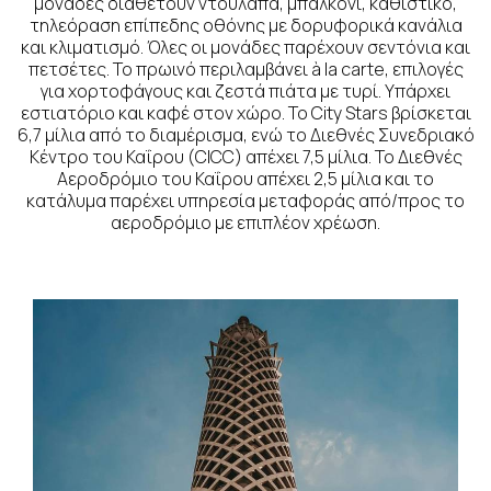
μονάδες διαθέτουν ντουλάπα, μπαλκόνι, καθιστικό,
τηλεόραση επίπεδης οθόνης με δορυφορικά κανάλια
και κλιματισμό. Όλες οι μονάδες παρέχουν σεντόνια και
πετσέτες. Το πρωινό περιλαμβάνει à la carte, επιλογές
για χορτοφάγους και ζεστά πιάτα με τυρί. Υπάρχει
εστιατόριο και καφέ στον χώρο. Το City Stars βρίσκεται
6,7 μίλια από το διαμέρισμα, ενώ το Διεθνές Συνεδριακό
Κέντρο του Καΐρου (CICC) απέχει 7,5 μίλια. Το Διεθνές
Αεροδρόμιο του Καΐρου απέχει 2,5 μίλια και το
κατάλυμα παρέχει υπηρεσία μεταφοράς από/προς το
αεροδρόμιο με επιπλέον χρέωση.