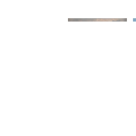
ΆΙΡΟ
στε τις εμβληματικές
αυτά τα αρχαία θαύματα
ευτη συλλογή αρχαίων
νων των θησαυρών του
 τη ζωντανή αγορά και
ά χειροτεχνήματα.
Κάστρο του Σαλαντίν με
ς δρόμους, μεσαιωνικά
ιού Καΐρου.
ους με εκπληκτική θέα