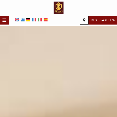
≡
RESERVA AHORA
INICIO
UBICACIÓN
ALOJAMIENTO
INSTALACIONES
GALERÍA DE FOTOS
INVESTIGACIÓN
CONTACTO