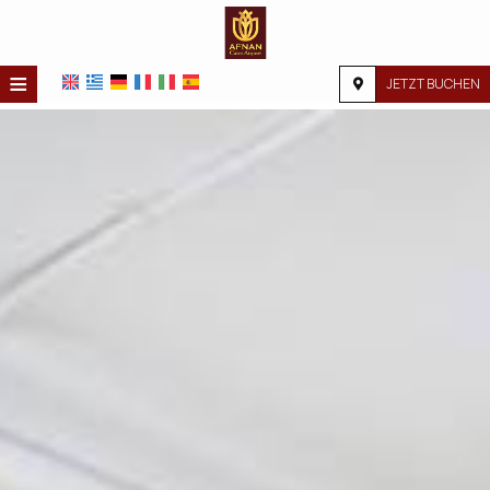
≡
JETZT BUCHEN
STARTSEITE
STANDORT
UNTERKUNFT
EINRICHTUNGEN
FOTOGALERIE
NACHFRAGE
KONTAKT